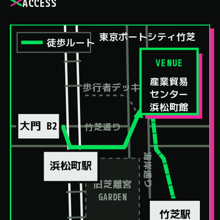
ACCESS
東京都立産業貿易センター 浜松町館への概略案内図
西側の大門駅と浜松町駅から竹芝通りを東へ進むと、東京
東京ポートシティ竹芝
徒歩ルート
VENUE
産業貿易
歩行者デッキ
センター
浜松町館
大門 B2
竹芝通り
海岸通り
浜松町駅
旧芝離宮
GARDEN
竹芝駅