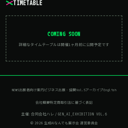
TIMETABLE
COMING SOON
詳細なタイムテーブルは開催1ヶ月前に公開予定です
NEWS
出展者向け案内
ビジネス出展・協賛
Vol.5アーカイブ
English
会社概要
特定商取引法に基づく表記
主催: 合同会社ハレ /
GEN_AI_EXHIBITION VOL.6
© 2026 生成AIなんでも展示会 運営委員会